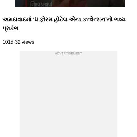
અમદાવાદમાં ‘ધ ફોરમ હોટેલ એન્ડ કન્વેન્શન’નો ભવ્ય
પ્રારંભ
101d
·
32
views
ADVERTISEMENT