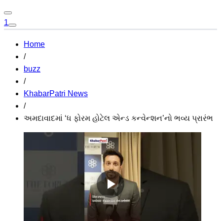
1
Home
/
buzz
/
KhabarPatri News
/
અમદાવાદમાં ‘ધ ફોરમ હોટેલ એન્ડ કન્વેન્શન’નો ભવ્ય પ્રારંભ