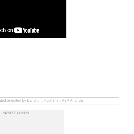
ated or edited by Dailyhunt. Publisher: ABP Ananda
ADVERTISEMENT