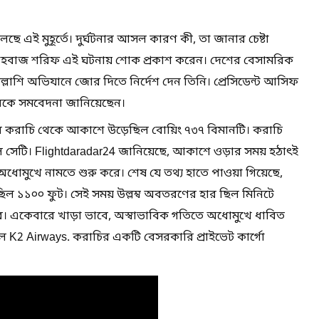
লছে এই মুহূর্তে। দুর্ঘটনার আসল কারণ কী, তা জানার চেষ্টা
্রী শেহবাজ শরিফ এই ঘটনায় শোক প্রকাশ করেন। দেশের বেসামরিক
ল্লাশি অভিযানে জোর দিতে নির্দেশ দেন তিনি। প্রেসিডেন্ট আসিফ
কে সমবেদনা জানিয়েছেন।
নের করাচি থেকে আকাশে উড়েছিল বোয়িং ৭৩৭ বিমানটি। করাচি
 সেটি। Flightdaradar24 জানিয়েছে, আকাশে ওড়ার সময় হঠাৎই
ধোমুখে নামতে শুরু করে। শেষ যে তথ্য হাতে পাওয়া গিয়েছে,
িল ১১০০ ফুট। সেই সময় উল্লম্ব অবতরণের হার ছিল মিনিটে
টার। একেবারে খাড়া ভাবে, অস্বাভাবিক গতিতে অধোমুখে ধাবিত
িল K2 Airways. করাচির একটি বেসরকারি প্রাইভেট কার্গো