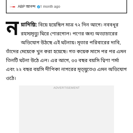
ABP আনন্দ
1 month ago
ন
য়াদিল্লি:
বিয়ে হয়েছিল মাত্র ৭২ দিন আগে। নববধূর
রহস্যমৃত্যু ঘিরে শোরগোল। পণের জন্য অত্যাচারের
অভিযোগ উঠছে এই ঘটনায়। মৃতার পরিবারের দাবি,
তাঁদের মেয়েকে খুন করা হয়েছে। গত কয়েক মাসে পর পর এমন
তিনটি ঘটনা উঠে এল। এর আগে, ৩৩ বছর বয়সি ত্বিশা শর্মা
এবং ২২ বছর বয়সি দীপিকা নাগরের মৃত্য়ুতেও এমন অভিযোগ
ওঠে।
ADVERTISEMENT