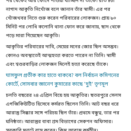
পর থেকেই আর ফোনে পাওয়া যাচ্ছিল না তাঁকে। রাত ৮টা
নাগাদ আকৃতি নিখোঁজ বলে জানান তাঁর স্বামী। এর পর
খোঁজখবর নিতে শুরু করেন পরিবারের লোকজন। প্রায় ৯০
মিনিট পর লোধি কলোনি থানা ফোন করে জানায়, ছাদ থেকে
পড়ে মারা গিয়েছেন আকৃতি।
আকৃতির পরিবারের দাবি, মেয়ের মনের জোর ছিল অসম্ভব।
কোনও অবস্থাতেই আত্মহত্যা করতে পারেন না তিনি। স্বামী
এবং শ্বশুরবাড়ির লোকজন মিলেই হত্যা করেছে তাঁকে।
ঘাসফুল প্রতীক কার হাতে থাকবে? বল নির্বাচন কমিশনের
কোর্টে, সোমবার জ্ঞানেশ কুমারের কাছে 'দুই' তৃণমূল
চলতি বছরের ২৪ এপ্রিল বিয়ে হয় আকৃতির। ছতরপুরে সেলস
এগজিকিউটিভ হিসেবে কর্মরত ছিলেন তিনি। আট বছর ধরে
আরাস্তু সিক্কার সঙ্গে পরিচয় ছিল তাঁর। প্রথমে বন্ধুত্ব, তার পর
ঘনিষ্ঠতা। আরাস্তুর বাবা শ্রম বিভাগের সেকশন অফিসার।
সরকারি ফ্ল্যাটে বাস করেন। কিন্তু আরাস্তু কর্মহীন।