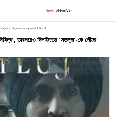
|
|
News
Video
Viral
 'সতলুজ'-কে পৌঁছে দেওয়া হবে মানুষের কাছে? কীভাবে?
িদ্ধ', তারপরেও দিলজিতের 'সতলুজ'-কে পৌঁছে