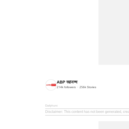
ABP আনন্দ
214k
followers
256k
Stories
Dailyhunt
Disclaimer
: This content has not been generated, cre