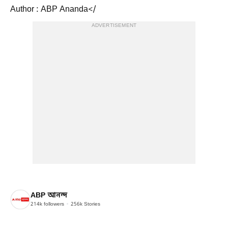
Author : ABP Ananda</
ADVERTISEMENT
ABP আনন্দ
214k
followers
256k
Stories