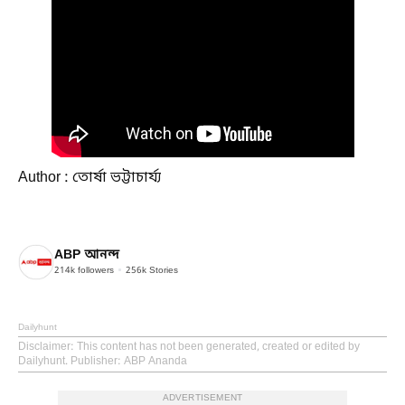
Author : তোর্ষা ভট্টাচার্য্য
ABP আনন্দ
214k
followers
256k
Stories
Dailyhunt
Disclaimer
: This content has not been generated, created or edited by
Dailyhunt. Publisher: ABP Ananda
ADVERTISEMENT