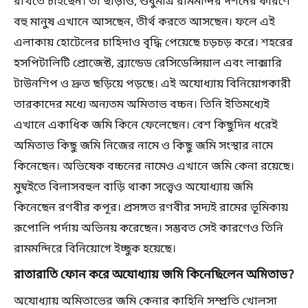
রাখতে চাইছেন। তা ছাড়াও, শুধুমাত্র রামমন্দির দর্শনের কারণে
বহু মানুষ এখানে আসছেন, তীর্থ করতে আসছেন। ফলে এই
এলাকায় হোটেলের চাহিদাও বৃদ্ধি পেয়েছে চড়চড় করে। শহরের
হসপিটালিটি প্রোজেক্ট, ব্র্যান্ডেড রেসিডেন্সিয়াল এবং লাক্সারি
টাউনশিপ ও দ্রুত ছড়িয়ে পড়ছে। এই অযোধ্যায় বিনিয়োগকারী
তারকাদের মধ্যে অন্যতম অমিতাভ বচ্চন। তিনি ইতিমধ্যেই
এখানে একাধিক জমি কিনে ফেলেছেন। বেশ কিছুদিন ধরেই
অমিতাভ কিছু জমি নিজের নামে ও কিছু জমি সংস্থার নামে
কিনেছেন। অভিষেক বচ্চনের নামেও এখানে জমি কেনা রয়েছে।
মুম্বইতে বিলাসবহুল বাড়ি থাকা সত্ত্বেও অযোধ্যায় জমি
কিনেছেন রণবীর কপূর। প্রসঙ্গত রণবীর সদ্যই রামের ভূমিকায়
রূপোলি পর্দায় অভিনয় করেছেন। সম্ভবত সেই কারণেও তিনি
রামমন্দিরে বিনিয়োগে ইচ্ছুক হয়েছে।
রাতারাতি ফোন করে অযোধ্যায় জমি কিনেছিলেন অমিতাভ?
অযোধ্যায় অমিতাভের জমি কেনার কাহিনি সম্প্রতি খোলসা