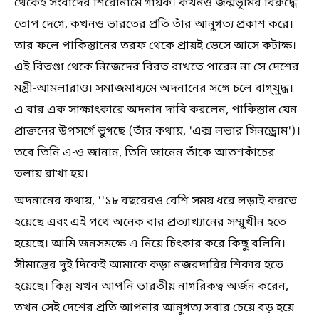
থেকেই সংবাদের শিরোনামে গায়ক। কখনও জন্মভূমির বিরুদ্ধে
তোপ দেগে, কখনও ভারতের প্রতি তাঁর আনুগত্য প্রকাশ করে।
তার ফলে পাকিস্তানের তরফ থেকে প্রায়ই ভেসে আসে কটাক্ষ।
এই বিতণ্ডা থেকে নিজেদের বিরত রাখতে পারেন না সে দেশের
মন্ত্রী-আমলারাও। সমাজমাধ্যমে অদনানের সঙ্গে চলে বাগ্‌যুদ্ধ।
এ বার এক সাক্ষাৎকারে অদনান দাবি করলেন, পাকিস্তান যেন
প্রাক্তনের উপসর্গে ভুগছে (তাঁর কথায়, 'এক্স লভার সিনড্রোম')।
তবে তিনি এ-ও জানান, তিনি জানেন তাঁকে আতশকাঁচের
তলায় রাখা হয়।
অদনানের কথায়, ''১৮ বছরেরও বেশি সময় ধরে লড়াই করতে
হয়েছে এবং এই পথে অনেক বার প্রত্যাখ্যানের সম্মুখীন হতে
হয়েছে। আমি জনসমক্ষে এ নিয়ে চিৎকার করে কিছু বলিনি।
সীমান্তের দুই দিকেই আমাকে কড়া নজরদারির শিকার হতে
হয়েছে। কিন্তু যখন আপনি ভারতীয় নাগরিকত্ব অর্জন করেন,
তখন সেই দেশের প্রতি আপনার আনুগত্য সবার চেয়ে বড় হয়ে