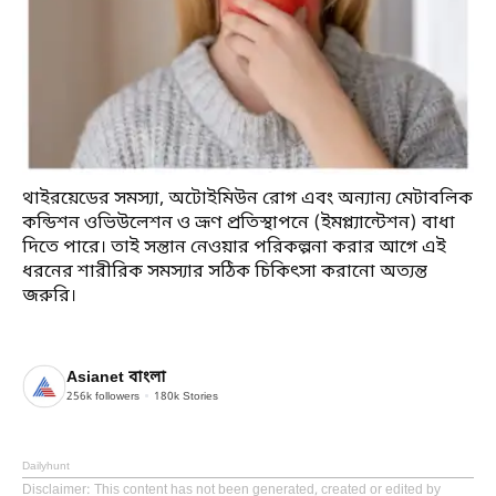
থাইরয়েডের সমস্যা, অটোইমিউন রোগ এবং অন্যান্য মেটাবলিক
কন্ডিশন ওভিউলেশন ও ভ্রূণ প্রতিস্থাপনে (ইমপ্ল্যান্টেশন) বাধা
দিতে পারে। তাই সন্তান নেওয়ার পরিকল্পনা করার আগে এই
ধরনের শারীরিক সমস্যার সঠিক চিকিৎসা করানো অত্যন্ত
জরুরি।
Asianet বাংলা
256k
followers
180k
Stories
Dailyhunt
Disclaimer
: This content has not been generated, created or edited by