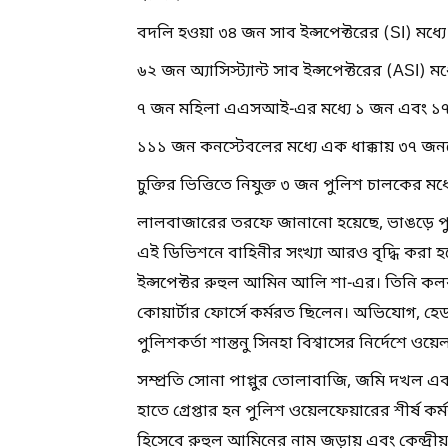
বদলি হওয়া ৩৪ জন সাব ইন্সপেক্টরের (SI) মধ্
৬২ জন অ্যাসিস্ট্যান্ট সাব ইন্সপেক্টরের (ASI
৭ জন মহিলা এএসআই-এর মধ্যে ১ জন এবং ১৭ জ
১১১ জন কনস্টেবলের মধ্যে এক ধাক্কায় ৩৭ জনক
চুক্তির ভিত্তিতে নিযুক্ত ৩ জন পুলিশ চালকের ম
লালবাজারের তরফে জানানো হয়েছে, ভাঙড়ে পু
এই ডিভিশনে বাহিনীর সংখ্যা আরও বৃদ্ধি করা হ
ইন্সপেক্টর রুহুল আমিন আলি শা-এর। তিনি ক
কোয়ার্টার ফোর্সে কর্মরত ছিলেন। অভিযোগ, হেড
পুলিশকর্তা শান্তনু সিনহা বিশ্বাসের নির্দেশে ওয
সম্প্রতি সোনা পাপ্পুর তোলাবাজি, জমি দখল এব
হাতে গ্রেপ্তার হন পুলিশ ওয়েলফেয়ারের শীর্ষ কর্মক
হিসেবে রুহুল আমিনের নাম জড়ায় এবং কেন্দ্রীয় 