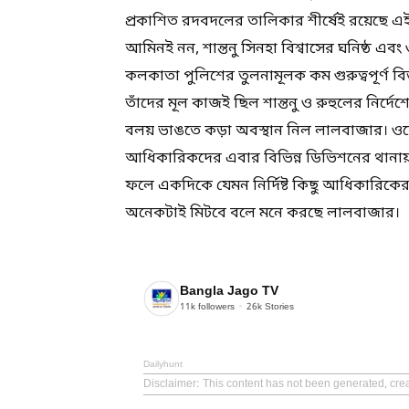
প্রকাশিত রদবদলের তালিকার শীর্ষেই রয়েছে এই
আমিনই নন, শান্তনু সিনহা বিশ্বাসের ঘনিষ্ঠ এবং
কলকাতা পুলিশের তুলনামূলক কম গুরুত্বপূর্ণ ব
তাঁদের মূল কাজই ছিল শান্তনু ও রুহুলের নির্দে
বলয় ভাঙতে কড়া অবস্থান নিল লালবাজার। ওয়েল
আধিকারিকদের এবার বিভিন্ন ডিভিশনের থানায়
ফলে একদিকে যেমন নির্দিষ্ট কিছু আধিকারিকের
অনেকটাই মিটবে বলে মনে করছে লালবাজার।
Bangla Jago TV
11k
followers
26k
Stories
Dailyhunt
Disclaimer
: This content has not been generated, cre