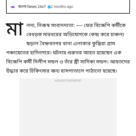
বাংলা News 24x7
2 months ago
মা
লদা, নিজস্ব সংবাদদাতা: —- ফের বিজেপি কর্মীকে
বেধড়ক মারধরের অভিযোগকে কেন্দ্র করে চাঞ্চল্য
ছড়াল বৈষ্ণবনগর থানা এলাকার কুম্ভিরা গ্রাম
পঞ্চায়েতের হাদিনগরে। ঘটনায় গুরুতর আহত হয়েছেন এক
বিজেপি কর্মী দিলীপ মন্ডল ও তাঁর স্ত্রী সাদিকা মন্ডল। আহতদের
উদ্ধার করে চিকিৎসার জন্য হাসপাতালে পাঠানো হয়েছে।
ADVERTISEMENT