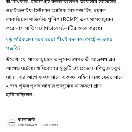
অগ্রাধিকার। ইতিমধ্যেই কনজারভেশন অফিসার সার্ভিসের
ওয়াইল্ডলাইফ হিউম্যান অ্যাটাক রেসপন্স টিম, রয়্যাল
কানাডিয়ান মাউন্টেড পুলিশ (RCMP) এবং সাসকাচুয়ান
করোনাস সার্ভিস যৌথভাবে ঘটনাটির তদন্ত করছে।
বড় পরিকল্পনা সরকারের! শীঘ্রই বদলাবে পেট্রোল ভরার
পদ্ধতি?
উল্লেখ্য যে, সাসকাচুয়ানে ভালুকের প্রাণঘাতী আক্রমণ এর
আগেও ঘটেছে। ঋষিকেশের মৃত্যুটি ওই প্রদেশে নথিভুক্ত চতুর্থ
ঘটনা। এর আগে ২০২০ সালে একজন মহিলা এবং ১৯৮৩ সালে
২ জন পুরুষ পৃথক ঘটনায় ভালুকের আক্রমণে প্রাণ
হারিয়েছিলেন।
বাংলাহান্ট
450k
followers
122k
Stories