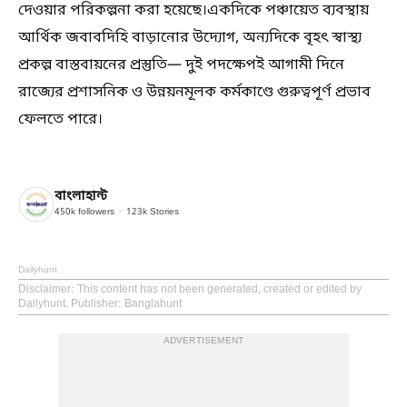
দেওয়ার পরিকল্পনা করা হয়েছে।একদিকে পঞ্চায়েত ব্যবস্থায়
আর্থিক জবাবদিহি বাড়ানোর উদ্যোগ, অন্যদিকে বৃহৎ স্বাস্থ্য
প্রকল্প বাস্তবায়নের প্রস্তুতি— দুই পদক্ষেপই আগামী দিনে
রাজ্যের প্রশাসনিক ও উন্নয়নমূলক কর্মকাণ্ডে গুরুত্বপূর্ণ প্রভাব
ফেলতে পারে।
বাংলাহান্ট
450k
followers
123k
Stories
Dailyhunt
Disclaimer
: This content has not been generated, created or edited by
Dailyhunt. Publisher: Banglahunt
ADVERTISEMENT