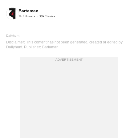
Bartaman
2k
followers
39k
Stories
Dailyhunt
Disclaimer
: This content has not been generated, created or edited by
Dailyhunt. Publisher: Bartaman
ADVERTISEMENT