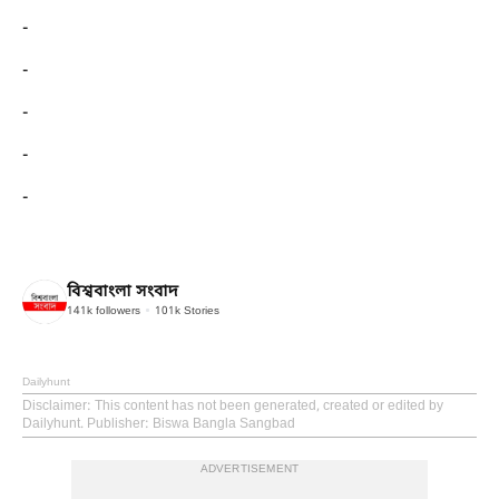
-
-
-
-
-
বিশ্ববাংলা সংবাদ
141k
followers
101k
Stories
Dailyhunt
Disclaimer
: This content has not been generated, created or edited by
Dailyhunt. Publisher: Biswa Bangla Sangbad
ADVERTISEMENT