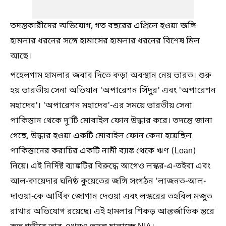
তদন্তকারীদের অভিযোগ, গত বছরের এপ্রিলে হওয়া জঙ্গি
হামলার ধরনের সঙ্গে হামাসের হামলার ধরনের বিশেষ মিল
আছে।
পহেলগাম হামলার জবাব দিতে কড়া অবস্থান নেয় ভারত। শুরু
হয় ভারতীয় সেনা অভিযান 'অপারেশন সিঁদুর' এবং 'অপারেশন
মহাদেব'। 'অপারেশন মহাদেব'-এর সময়ে ভারতীয় সেনা
পাকিস্তান থেকে দু'টি মোবাইল ফোন উদ্ধার করে। তদন্তে জানা
গেছে, উদ্ধার হওয়া একটি মোবাইল ফোন কেনা হয়েছিল
পাকিস্তানের করাচির একটি নামী ব্যাঙ্ক থেকে ঋণ (Loan)
নিয়ে। এই নির্দিষ্ট ব্যাঙ্কটির বিরুদ্ধে আগেও লস্কর-এ-তইবা এবং
আল-কায়েদার ঘনিষ্ঠ কুয়েতের জঙ্গি সংগঠন 'লাজনত-আল-
দাওয়া-কে আর্থিক জোগান দেওয়া এবং লস্করের তহবিল মজুত
রাখার অভিযোগ রয়েছে। এই হামলার শিকড় আন্তর্জাতিক স্তরে