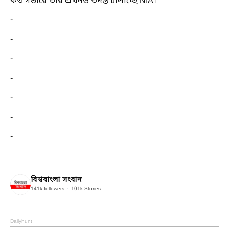
কত গভীরে তার এখনও তদন্ত চালাচ্ছে NIA।
-
-
-
-
-
-
-
বিশ্ববাংলা সংবাদ
141k
followers
101k
Stories
Dailyhunt