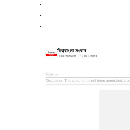
-
-
-
বিশ্ববাংলা সংবাদ
141k
followers
101k
Stories
Dailyhunt
Disclaimer
: This content has not been generated, cr