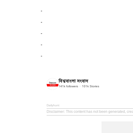
-
-
-
-
-
বিশ্ববাংলা সংবাদ
141k
followers
101k
Stories
Dailyhunt
Disclaimer
: This content has not been generated, cr