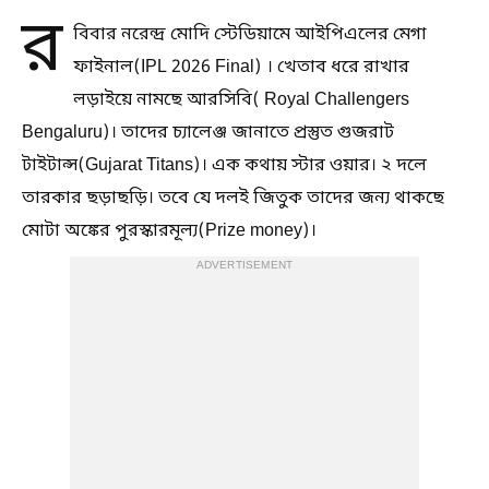
র
বিবার নরেন্দ্র মোদি স্টেডিয়ামে আইপিএলের মেগা
ফাইনাল(IPL 2026 Final) । খেতাব ধরে রাখার
লড়াইয়ে নামছে আরসিবি( Royal Challengers
Bengaluru)। তাদের চ্যালেঞ্জ জানাতে প্রস্তুত গুজরাট
টাইটান্স(Gujarat Titans)। এক কথায় স্টার ওয়ার। ২ দলে
তারকার ছড়াছড়ি। তবে যে দলই জিতুক তাদের জন্য থাকছে
মোটা অঙ্কের পুরস্কারমূল্য(Prize money)।
ADVERTISEMENT