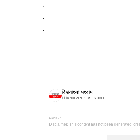
-
-
-
-
-
-
বিশ্ববাংলা সংবাদ
141k
followers
101k
Stories
Dailyhunt
Disclaimer
: This content has not been generated, cr