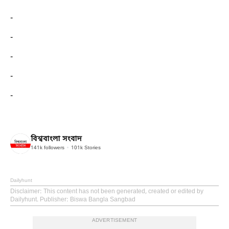
-
-
-
-
-
বিশ্ববাংলা সংবাদ
141k
followers
101k
Stories
Dailyhunt
Disclaimer
: This content has not been generated, created or edited by
Dailyhunt. Publisher: Biswa Bangla Sangbad
ADVERTISEMENT