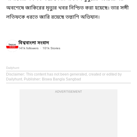
অবশেষে জাকিরের মৃত্যুর খবর নিশ্চিত করা হয়েছে। তার সঙ্গী
লতিফকে ধরতে জারি রয়েছে তল্লাশি অভিযান।
বিশ্ববাংলা সংবাদ
141k
followers
101k
Stories
Dailyhunt
Disclaimer
: This content has not been generated, created or edited by
Dailyhunt. Publisher: Biswa Bangla Sangbad
ADVERTISEMENT