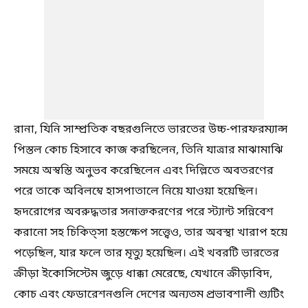
রানা, যিনি সাম্প্রতিক বছরগুলিতে ভারতের উচ্চ-পারফরম্যান্স
পিস্তল কোচ হিসাবে কাজ করছিলেন, তিনি যাত্রার মাঝামাঝি
সময়ে অস্বস্তি অনুভব করেছিলেন এবং দিল্লিতে অবতরণের
পরে তাকে অবিলম্বে হাসপাতালে নিয়ে যাওয়া হয়েছিল।
হৃদরোগের অবরুদ্ধতার সনাক্তকরণের পরে স্ট্যান্ট সন্নিবেশ
করানো সহ চিকিত্সা হস্তক্ষেপ সত্ত্বেও, তার অবস্থা খারাপ হয়ে
পড়েছিল, যার ফলে তার মৃত্যু হয়েছিল। এই খবরটি ভারতের
ক্রীড়া ইকোসিস্টেম জুড়ে ধাক্কা মেরেছে, যেখানে ক্রীড়াবিদ,
কোচ এবং ফেডারেশনগুলি দেশের অন্যতম প্রভাবশালী শ্যুটিং