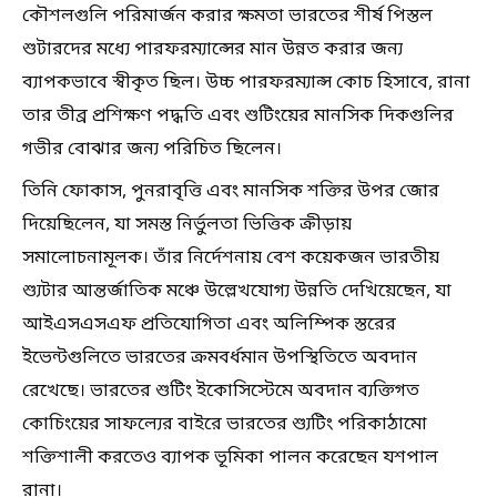
কৌশলগুলি পরিমার্জন করার ক্ষমতা ভারতের শীর্ষ পিস্তল
শুটারদের মধ্যে পারফরম্যান্সের মান উন্নত করার জন্য
ব্যাপকভাবে স্বীকৃত ছিল। উচ্চ পারফরম্যান্স কোচ হিসাবে, রানা
তার তীব্র প্রশিক্ষণ পদ্ধতি এবং শুটিংয়ের মানসিক দিকগুলির
গভীর বোঝার জন্য পরিচিত ছিলেন।
তিনি ফোকাস, পুনরাবৃত্তি এবং মানসিক শক্তির উপর জোর
দিয়েছিলেন, যা সমস্ত নির্ভুলতা ভিত্তিক ক্রীড়ায়
সমালোচনামূলক। তাঁর নির্দেশনায় বেশ কয়েকজন ভারতীয়
শ্যুটার আন্তর্জাতিক মঞ্চে উল্লেখযোগ্য উন্নতি দেখিয়েছেন, যা
আইএসএসএফ প্রতিযোগিতা এবং অলিম্পিক স্তরের
ইভেন্টগুলিতে ভারতের ক্রমবর্ধমান উপস্থিতিতে অবদান
রেখেছে। ভারতের শুটিং ইকোসিস্টেমে অবদান ব্যক্তিগত
কোচিংয়ের সাফল্যের বাইরে ভারতের শ্যুটিং পরিকাঠামো
শক্তিশালী করতেও ব্যাপক ভূমিকা পালন করেছেন যশপাল
রানা।