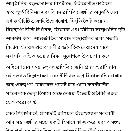
আনুষ্ঠানিক বক্তৃতাগুলির বিপরীতে, ইন্টারেক্টিভ কাঠামো
স্বতঃস্ফূর্ত বিনিময় এবং বিশদ প্রতিক্রিয়াগুলির অনুমতি দেয়।
এই ফর্ম্যাটটি প্রায়শই উল্লেখযোগ্য বিবৃতি তৈরি করে যা
বিশ্বব্যাপী নীতি নির্ধারক, বিশ্লেষক এবং মিডিয়া সংস্থাগুলির দৃষ্টি
আকর্ষণ করে। আন্তর্জাতিক সংবাদ সংস্থাগুলির জন্য, সভাটি
বিশ্বের অন্যতম প্রভাবশালী রাজনৈতিক নেতাদের সাথে
সরাসরি জড়িত হওয়ার বিরল সুযোগকে উপস্থাপন করে।
অধিবেশনের সময় উত্পন্ন প্রতিক্রিয়াগুলি প্রায়শই রাশিয়ার
কৌশলগত চিন্তাভাবনা এবং নীতিগত অগ্রাধিকারগুলি বোঝার
জন্য গুরুত্বপূর্ণ রেফারেন্স পয়েন্ট হয়ে ওঠে। কনস্টান্টিন
প্যালেসকে ভেন্যু হিসাবে বেছে নেওয়া ইভেন্টে প্রতীকী গুরুত্ব
যোগ করে। সেন্ট.
সেন্ট পিটার্সবার্গে, প্রাসাদটি রাশিয়ার উল্লেখযোগ্য সরকারী
আবাসস্থলগুলির মধ্যে একটি হিসাবে কাজ করে এবং অসংখ্য