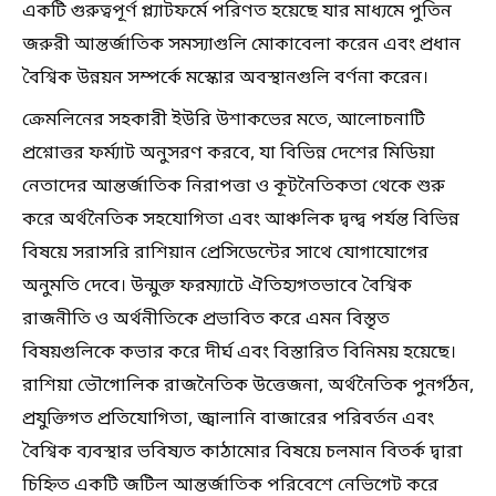
একটি গুরুত্বপূর্ণ প্ল্যাটফর্মে পরিণত হয়েছে যার মাধ্যমে পুতিন
জরুরী আন্তর্জাতিক সমস্যাগুলি মোকাবেলা করেন এবং প্রধান
বৈশ্বিক উন্নয়ন সম্পর্কে মস্কোর অবস্থানগুলি বর্ণনা করেন।
ক্রেমলিনের সহকারী ইউরি উশাকভের মতে, আলোচনাটি
প্রশ্নোত্তর ফর্ম্যাট অনুসরণ করবে, যা বিভিন্ন দেশের মিডিয়া
নেতাদের আন্তর্জাতিক নিরাপত্তা ও কূটনৈতিকতা থেকে শুরু
করে অর্থনৈতিক সহযোগিতা এবং আঞ্চলিক দ্বন্দ্ব পর্যন্ত বিভিন্ন
বিষয়ে সরাসরি রাশিয়ান প্রেসিডেন্টের সাথে যোগাযোগের
অনুমতি দেবে। উন্মুক্ত ফরম্যাটে ঐতিহ্যগতভাবে বৈশ্বিক
রাজনীতি ও অর্থনীতিকে প্রভাবিত করে এমন বিস্তৃত
বিষয়গুলিকে কভার করে দীর্ঘ এবং বিস্তারিত বিনিময় হয়েছে।
রাশিয়া ভৌগোলিক রাজনৈতিক উত্তেজনা, অর্থনৈতিক পুনর্গঠন,
প্রযুক্তিগত প্রতিযোগিতা, জ্বালানি বাজারের পরিবর্তন এবং
বৈশ্বিক ব্যবস্থার ভবিষ্যত কাঠামোর বিষয়ে চলমান বিতর্ক দ্বারা
চিহ্নিত একটি জটিল আন্তর্জাতিক পরিবেশে নেভিগেট করে