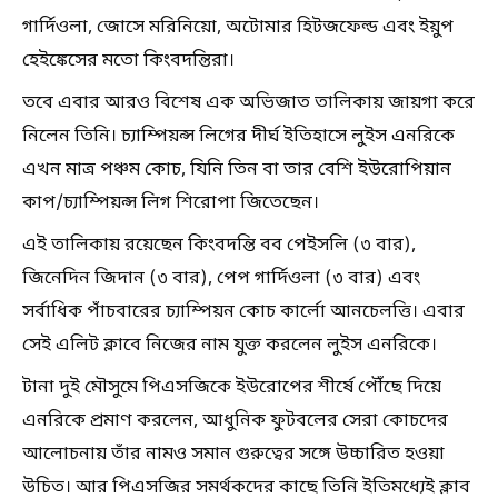
গার্দিওলা, জোসে মরিনিয়ো, অটোমার হিটজফেল্ড এবং ইয়ুপ
হেইঙ্কেসের মতো কিংবদন্তিরা।
তবে এবার আরও বিশেষ এক অভিজাত তালিকায় জায়গা করে
নিলেন তিনি। চ্যাম্পিয়ন্স লিগের দীর্ঘ ইতিহাসে লুইস এনরিকে
এখন মাত্র পঞ্চম কোচ, যিনি তিন বা তার বেশি ইউরোপিয়ান
কাপ/চ্যাম্পিয়ন্স লিগ শিরোপা জিতেছেন।
এই তালিকায় রয়েছেন কিংবদন্তি বব পেইসলি (৩ বার),
জিনেদিন জিদান (৩ বার), পেপ গার্দিওলা (৩ বার) এবং
সর্বাধিক পাঁচবারের চ্যাম্পিয়ন কোচ কার্লো আনচেলত্তি। এবার
সেই এলিট ক্লাবে নিজের নাম যুক্ত করলেন লুইস এনরিকে।
টানা দুই মৌসুমে পিএসজিকে ইউরোপের শীর্ষে পৌঁছে দিয়ে
এনরিকে প্রমাণ করলেন, আধুনিক ফুটবলের সেরা কোচদের
আলোচনায় তাঁর নামও সমান গুরুত্বের সঙ্গে উচ্চারিত হওয়া
উচিত। আর পিএসজির সমর্থকদের কাছে তিনি ইতিমধ্যেই ক্লাব