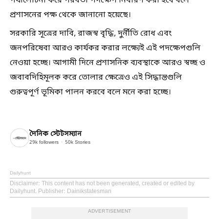
পর্যালোচনা করে পরবর্তী পদক্ষেপ নির্ধারণ করা হবে বলে
প্রশাসনের পক্ষ থেকে জানানো হয়েছে।
সরকারি সূত্রের দাবি, রাজস্ব বৃদ্ধি, দুর্নীতি রোধ এবং
জনপরিষেবা আরও কার্যকর করার লক্ষ্যেই এই পদক্ষেপগুলি
নেওয়া হচ্ছে। আগামী দিনে প্রশাসনিক ব্যবস্থাকে আরও স্বচ্ছ ও
জবাবদিহিমূলক করে তোলার ক্ষেত্রেও এই সিদ্ধান্তগুলি
গুরুত্বপূর্ণ ভূমিকা পালন করবে বলে মনে করা হচ্ছে।
দৈনিক স্টেটসম্যান
29k
followers
50k
Stories
Dailyhunt
Disclaimer
: This content has not been generated, created or edited by
Dailyhunt. Publisher: Dainikstatesman
ADVERTISEMENT