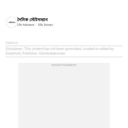
দৈনিক স্টেটসম্যান
29k
followers
50k
Stories
Dailyhunt
Disclaimer
: This content has not been generated, created or edited by
Dailyhunt. Publisher: Dainikstatesman
ADVERTISEMENT