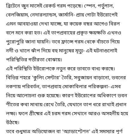
ব্রিটেনে জুন মাসেই রেকর্ড গরম পড়েছে। স্পেন, পর্তুগাল,
বেলজিয়াম, নেদারল্যান্ডস, জার্মানি- প্রায় গোটা ইউরোপেই
এমন আবহাওয়া দেখা যাচ্ছে, যা কয়েক বছর আগেও বিরল
বলে মনে করা হত। এই তাপপ্রবাহের প্রকৃত ক্ষয়ক্ষতি এখনও
পুরোপুরি জানা যায়নি। তবে ফ্রান্সে গরম থেকে বাঁচতে গিয়ে
নদী ও খালে ঝাঁপ দিয়ে বহু মানুষের মৃত্যু- এই ঘটনাগুলোই
পরিস্থিতির গভীরতা বোঝায়।
এই পরিস্থিতি ইউরোপকে নতুন করে ভাবতে বাধ্য করছে।
বিভিন্ন শহরে 'কুলিং সেন্টার' তৈরি, সবুজায়ন বাড়ানো, ভবনের
নকশায় পরিবর্তন, তাপপ্রবাহ মোকাবিলার পরিকল্পনা- এসব
নিয়ে আলোচনা শুরু হয়েছে। কারণ ইউরোপের অধিকাংশ ভবন
শীতের কথা মাথায় রেখে তৈরি, যেখানে তাপ ধরে রাখাই প্রধান
লক্ষ্য। ফলে গ্রীষ্মের এই চরম গরম সেখানে আরও অসহনীয় হয়ে
উঠছে।
তবে শুধুমাত্র অভিযোজন বা 'অ্যাডাপ্টেশন' এই সমস্যার পূর্ণ