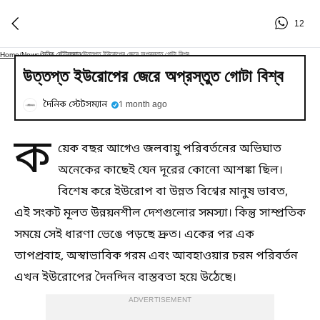
12
দৈনিক স্টেটসম্যান
উত্তপ্ত ইউরোপের জেরে অপ্রস্তুত গোটা বিশ্ব
Home
/
News
/
/
উত্তপ্ত ইউরোপের জেরে অপ্রস্তুত গোটা বিশ্ব
দৈনিক স্টেটসম্যান
1 month ago
ক
য়েক বছর আগেও জলবায়ু পরিবর্তনের অভিঘাত
অনেকের কাছেই যেন দূরের কোনো আশঙ্কা ছিল।
বিশেষ করে ইউরোপ বা উন্নত বিশ্বের মানুষ ভাবত,
এই সংকট মূলত উন্নয়নশীল দেশগুলোর সমস্যা। কিন্তু সাম্প্রতিক
সময়ে সেই ধারণা ভেঙে পড়ছে দ্রুত। একের পর এক
তাপপ্রবাহ, অস্বাভাবিক গরম এবং আবহাওয়ার চরম পরিবর্তন
এখন ইউরোপের দৈনন্দিন বাস্তবতা হয়ে উঠেছে।
ADVERTISEMENT