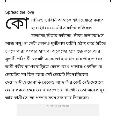
Spread the love
কো
নদিনও ভাবিনি আমাকে হুইলচেয়ারে বসতে
হবে।হ্যাঁ যে মেয়েটা একদিন সাইকেল
চালাতো,সাঁতার কাটতো,নৌকা চালাতো।সে
আজ পঙ্গু। না সেটা কোনও দুর্ঘটনায় ঘটেনি।হঠাৎ করে হাঁটতে
চলতে পারা পম্পার হাত,পা অকেজো হতে শুরু করে,আর
সুন্দরী পরিশ্রমী মেয়েটি অকেজো হয়ে যাওয়ায় তাঁর গুণধর
স্বামী গরীব বাপেরবাড়িতে ফেলে রেখে পালায়।একদিন যে
মেয়েটির সব ছিল,আজ সেই মেয়েটি নিঃস্ব।নিজের
মেয়ে,স্বামী,শ্বশুরবাড়ি থেকেও আজ তাঁর কেউ নেই।মেয়েকে
ফোন করলে মেয়ে ফোন ধরতে চায় না,খোঁজ তো অনেক দূর।
আর স্বামী সে তো পম্পার নম্বর ব্লক করে দিয়েছেন।
ADVERTISEMENT