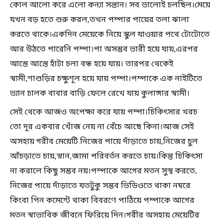
কোল আলো করে এলো কন্যা সন্তান। সব ভালোই চলছিল।মেয়ে
যখন বড় হতে শুরু করল,তখন পম্পার পায়ের তলা ঝালা
করতে থাকে।একদিন মেয়েকে নিয়ে স্কুল যাওয়ার পথে টোটোতে
আর উঠতে পারেনি পম্পা।পা অসম্ভব ভারী হয়ে যায়,এরপর
আস্তে আস্তে হাঁটা চলা বন্ধ হয়ে যায়। তারপর থেকেই
স্বামী,শাশুড়ির চক্ষুশূল হয়ে যায় পম্পা।পম্পাকে এক নাইটিতে
ভ্যান চালক বাবার বাড়ি ফেলে রেখে যায় কুলাঙ্গার স্বামী।
সেই থেকে আজও অপেক্ষা করে যায় পম্পা।চিকিৎসার খরচ
তো দূর একবার খোঁজ নেয় না বেঁচে আছে কিনা।আজ সেই
অসহায় গরীব মেয়েটি নিজের পায়ে দাঁড়াতে চায়,নিজের চুল
আঁচড়াতে চায়,স্নান,জামা পরিবর্তন করতে চায়।কিন্তু চিকিৎসা
না করালে কিছু সম্ভব নয়।পম্পাকে আগের মতন সুস্থ করতে,
নিজের পায়ে দাঁড়াতে যতটুকু সম্ভব ভিডিওতে থাকা নম্বরে
কিংবা পিন কমেন্টে থাকা বিবরণে পাঠিয়ে পম্পাকে আগের
মতন স্বাভাবিক জীবনে ফিরিয়ে দিন।গরীর অসহায় মেয়েটির