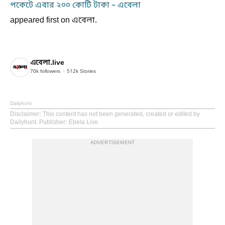
পকেটে এবার ২০০ কোটি টাকা – এবেলা
appeared first on এবেলা.
এবেলা.live
70k
followers
512k
Stories
Dailyhunt
Disclaimer
: This content has not been generated, created or edited by
Dailyhunt. Publisher: Ebela Live
ADVERTISEMENT