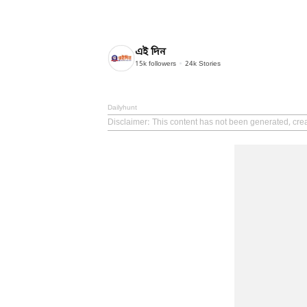
এই দিন
15k
followers
24k
Stories
Dailyhunt
Disclaimer
: This content has not been generated, crea