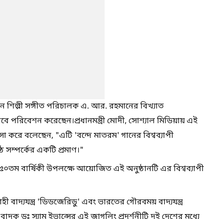
 ১০ জন শিল্পী সঙ্গীত পরিচালক এ. আর. রহমানের বিখ্যাত
 পরিবেশন করেছেন।প্রধানমন্ত্রী মোদী, সোশ্যাল মিডিয়ায় এই
সা করে বলেছেন, "এটি 'বন্দে মাতরম' গানের বিশ্বব্যাপী
্ঠ সম্পর্কের একটি প্রমাণ।"
র ১৫০তম বার্ষিকী উপলক্ষে আয়োজিত এই অনুষ্ঠানটি এর বিশ্বব্যাপী
 বাদ্যযন্ত্র 'ডিডজেরিডু' এবং ভারতের গৌরবময় বাদ্যযন্ত্র
বাদক ডঃ স্যাম ইভান্সের এই জাগলিং প্রদর্শনীটি দুই দেশের মধ্যে