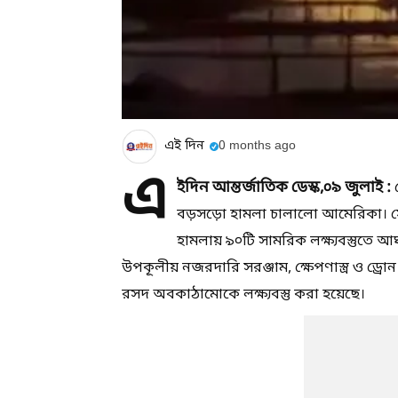
এই দিন
0 months ago
এ
ইদিন আন্তর্জাতিক ডেস্ক,০৯ জুলাই :
খ
বড়সড়ো হামলা চালালো আমেরিকা। সেন্
হামলায় ৯০টি সামরিক লক্ষ্যবস্তুতে আঘা
উপকূলীয় নজরদারি সরঞ্জাম, ক্ষেপণাস্ত্র ও ড্
রসদ অবকাঠামোকে লক্ষ্যবস্তু করা হয়েছে।