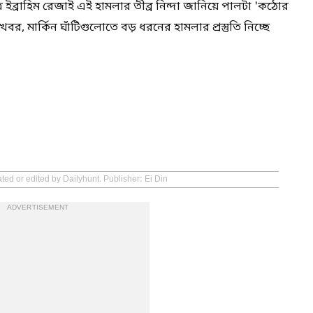
র ইব্রাহিম রেজাই এই হামলার তীব্র নিন্দা জানিয়ে পালটা 'কঠোর
বর, মার্কিন ঘাঁটিগুলোতে বড় ধরনের হামলার প্রস্তুতি নিচ্ছে
ted or edited by Dailyhunt. Publisher: Ei Din
ADVERTISEMENT