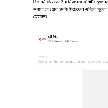
বিদেশনীতি ও জাতীয় নিরাপত্তা কমিটির মুখপাত্
জবাব' দেওয়ার হুমকি দিয়েছেন। এদিকে সূত্রের খ
তেহরান।।
এই দিন
15k
followers
24k
Stories
Dailyhunt
Disclaimer
: This content has not been generated, crea