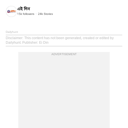
এই দিন
15k
followers
24k
Stories
Dailyhunt
Disclaimer
: This content has not been generated, created or edited by
Dailyhunt. Publisher: Ei Din
ADVERTISEMENT