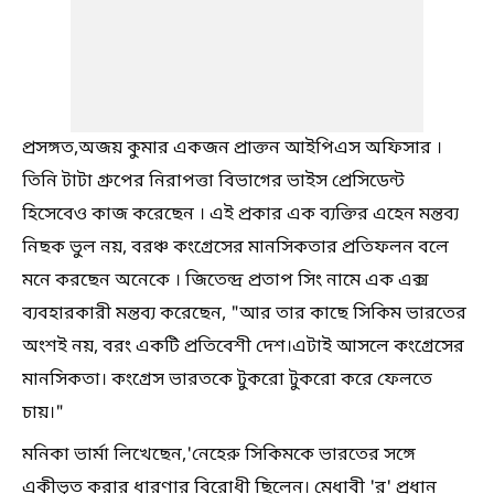
প্রসঙ্গত,অজয় ​​কুমার একজন প্রাক্তন আইপিএস অফিসার ।
তিনি টাটা গ্রুপের নিরাপত্তা বিভাগের ভাইস প্রেসিডেন্ট
হিসেবেও কাজ করেছেন । এই প্রকার এক ব্যক্তির এহেন মন্তব্য
নিছক ভুল নয়, বরঞ্চ কংগ্রেসের মানসিকতার প্রতিফলন বলে
মনে করছেন অনেকে । জিতেন্দ্র প্রতাপ সিং নামে এক এক্স
ব্যবহারকারী মন্তব্য করেছেন, "আর তার কাছে সিকিম ভারতের
অংশই নয়, বরং একটি প্রতিবেশী দেশ।এটাই আসলে কংগ্রেসের
মানসিকতা। কংগ্রেস ভারতকে টুকরো টুকরো করে ফেলতে
চায়।"
মনিকা ভার্মা লিখেছেন,'নেহেরু সিকিমকে ভারতের সঙ্গে
একীভূত করার ধারণার বিরোধী ছিলেন। মেধাবী 'র' প্রধান