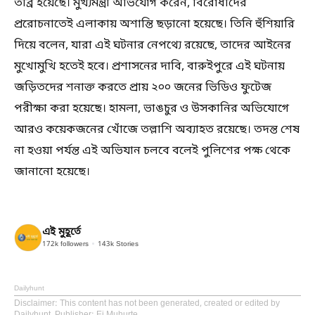
তীব্র হয়েছে। মুখ্যমন্ত্রী অভিযোগ করেন, বিরোধীদের
প্ররোচনাতেই এলাকায় অশান্তি ছড়ানো হয়েছে। তিনি হুঁশিয়ারি
দিয়ে বলেন, যারা এই ঘটনার নেপথ্যে রয়েছে, তাদের আইনের
মুখোমুখি হতেই হবে। প্রশাসনের দাবি, বারুইপুরে এই ঘটনায়
জড়িতদের শনাক্ত করতে প্রায় ২০০ জনের ভিডিও ফুটেজ
পরীক্ষা করা হয়েছে। হামলা, ভাঙচুর ও উসকানির অভিযোগে
আরও কয়েকজনের খোঁজে তল্লাশি অব্যাহত রয়েছে। তদন্ত শেষ
না হওয়া পর্যন্ত এই অভিযান চলবে বলেই পুলিশের পক্ষ থেকে
জানানো হয়েছে।
এই মুহূর্তে
172k
followers
143k
Stories
Dailyhunt
Disclaimer
: This content has not been generated, created or edited by