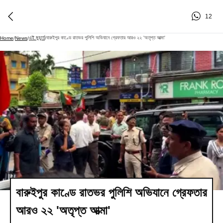
12
এই মুহূর্তে
বারুইপুর কাণ্ডে রাতভর পুলিশি অভিযানে গ্রেফতার আরও ২২ 'অতৃপ্ত আত্মা'
Home
/
News
/
/
বারুইপুর কাণ্ডে রাতভর পুলিশি অভিযানে গ্রেফতার
আরও ২২ 'অতৃপ্ত আত্মা'