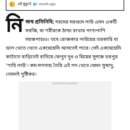
এই মুহূর্তে
1 month ago
নি
জস্ব প্রতি
নিধি;
গরমের মরশুমে লাউ এমন একটি
সবজি, যা শরীরকে ঠান্ডা রাখার পাশাপাশি
সহজপাচ্যও। তবে রোজকার লাউয়ের তরকারি বা
ডাল খেতে খেতে একঘেয়েমি আসতেই পারে। সেই একঘেয়েমি
কাটাতে বাড়িতেই বানিয়ে ফেলুন দুধ ও ঘিয়ের সুগন্ধে ভরপুর
'শাহি লাউ'। কম মশলায় তৈরি এই পদ খেতে যেমন সুস্বাদু,
তেমনই পুষ্টিকর।
ADVERTISEMENT