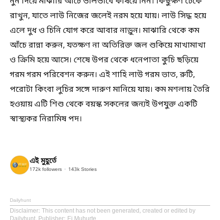
নুন দিয়ে মাঝারি আঁচে ভালভাবে কষিয়ে নিন। কিছুক্ষণ ঢেকে
রাখুন, যাতে লাউ নিজের জলেই নরম হয়ে যায়। লাউ সিদ্ধ হয়ে
এলে দুধ ও চিনি যোগ করে আবার নাড়ুন। মাঝারি থেকে কম
আঁচে রান্না করুন, যতক্ষণ না অতিরিক্ত জল শুকিয়ে মাখামাখা
ও ক্রিমি হয়ে আসে। শেষে উপর থেকে ধনেপাতা কুচি ছড়িয়ে
গরম গরম পরিবেশন করুন। এই শাহি লাউ গরম ভাত, রুটি,
পরোটা কিংবা লুচির সঙ্গে দারুণ মানিয়ে যায়। কম মশলায় তৈরি
হওয়ায় এটি শিশু থেকে বয়স্ক সকলের জন্যই উপযুক্ত একটি
স্বাস্থ্যকর নিরামিষ পদ।
এই মুহূর্তে
172k
followers
143k
Stories
Dailyhunt
Disclaimer
: This content has not been generated, created or edited by
Dailyhunt. Publisher: Ei Muhurte