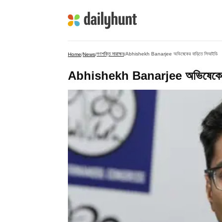
গণশক্তি সারাক্ষন
Abhishekh Banarjee অভিষেকের বাড়িতে সিআইডি
Home
/
News
/
/
Abhishekh Banarjee অভিষেকের 