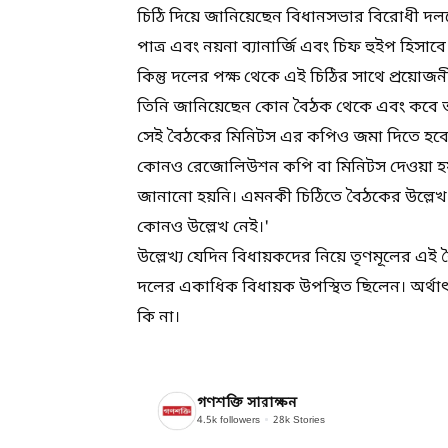
চিঠি দিয়ে জানিয়েছেন বিধানসভার বিরোধী দলনে
পাত্র এবং নয়না ব্যানার্জি এবং চিফ হুইপ হিসা
কিন্তু দলের পক্ষ থেকে এই চিঠির সাথে প্রয়োজ
তিনি জানিয়েছেন কোন বৈঠক থেকে এবং কবে তা
সেই বৈঠকের মিনিটস এর কপিও জমা দিতে হবে স
কোনও রেজোলিউশন কপি বা মিনিটস দেওয়া হয়নি। 
জানানো হয়নি। এমনকী চিঠিতে বৈঠকের উল্লে
কোনও উল্লেখ নেই।'
উল্লেখ্য যেদিন বিধায়কদের নিয়ে তৃণমূলের এই 
দলের একাধিক বিধায়ক উপস্থিত ছিলেন। অর্থাৎ 
কি না।
গণশক্তি সারাক্ষন
4.5k
followers
28k
Stories