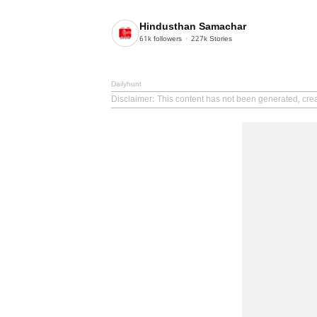
Hindusthan Samachar
61k
followers
227k
Stories
Dailyhunt
Disclaimer
: This content has not been generated, cr