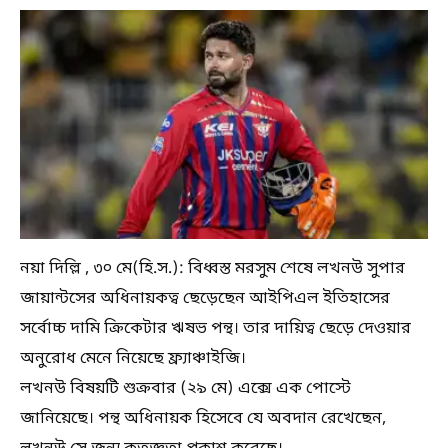
নয়া দিল্লি , ৩০ মে(হি.স.): বিধ্বস্ত মরসুম শেষে লখনউ সুপার
জায়ান্টসের অধিনায়কত্ব ছেড়েছেন আইপিএল ইতিহাসের
সর্বোচ্চ দামি ক্রিকেটার ঋষভ পন্থ। তার দায়িত্ব ছেড়ে দেওয়ার
অনুরোধ মেনে নিয়েছে ফ্র্যাঞ্চাইজি।
লখনউ বিষয়টি শুক্রবার (২৯ মে) এক্সে এক পোস্টে
জানিয়েছে। পন্থ অধিনায়ক হিসেবে যে অবদান রেখেছেন,