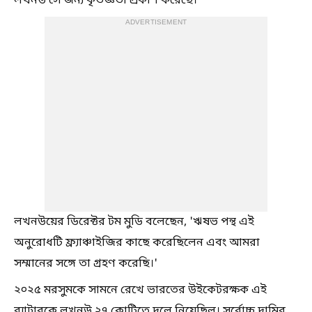
লখনউ সে জন্য কৃতজ্ঞতা প্রকাশ করেছে।
ADVERTISEMENT
লখনউয়ের ডিরেক্টর টম মুডি বলেছেন, 'ঋষভ পন্থ এই
অনুরোধটি ফ্র্যাঞ্চাইজির কাছে করেছিলেন এবং আমরা
সম্মানের সঙ্গে তা গ্রহণ করেছি।'
২০২৫ মরসুমকে সামনে রেখে ভারতের উইকেটরক্ষক এই
ব্যাটারকে লখনউ ২৭ কোটিতে দলে নিয়েছিল। সর্বোচ্চ দামির