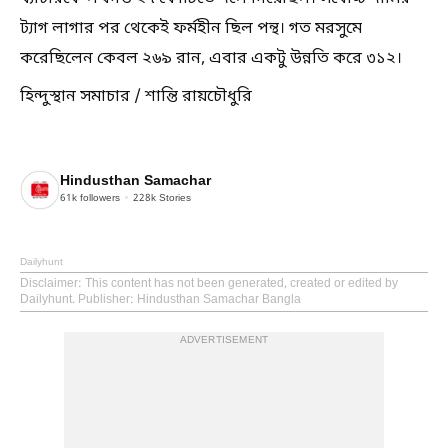
ট্যাগ লাগার পর থেকেই ফর্মহীন ছিল পন্থ। গত মরসুমে
করেছিলেন কেবল ২৬৯ রান, এবার একটু উন্নতি করে ৩১২।
হিন্দুস্থান সমাচার / শান্তি রায়চৌধুরি
Hindusthan Samachar
61k
followers
228k
Stories
Dailyhunt
Disclaimer
: This content has not been generated, created or edited by
Dailyhunt. Publisher: Hindusthan Samachar Bangla
ADVERTISEMENT