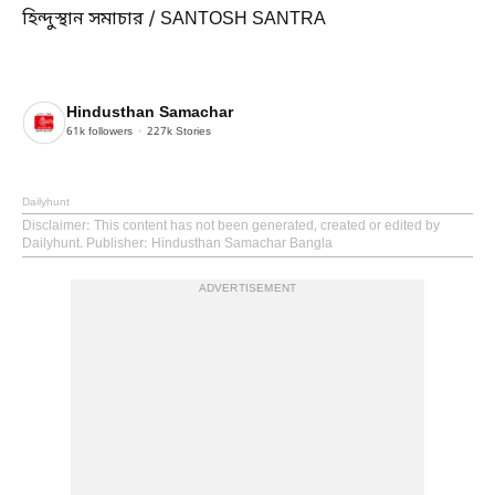
হিন্দুস্থান সমাচার / SANTOSH SANTRA
Hindusthan Samachar
61k
followers
227k
Stories
Dailyhunt
Disclaimer
: This content has not been generated, created or edited by
Dailyhunt. Publisher: Hindusthan Samachar Bangla
ADVERTISEMENT