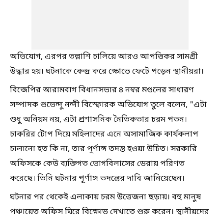
অভিযোগ, এরপর তল্লাশি চালিয়ে আরও আপত্তিকর সামগ্রী
উদ্ধার হয়। ঘটনাকে কেন্দ্র করে ক্ষোভে ফেটে পড়েন স্থানীয়রা।
বিজেপির আরামবাগ বিধানসভার ৪ নম্বর মণ্ডলের সাধারণ
সম্পাদক শুভেন্দু নন্দী বিস্ফোরক অভিযোগ তুলে বলেন, "এটা
শুধু অনিয়ম নয়, এটা প্রশাসনিক নৈতিকতার চরম পতন।
চাকরির টোপ দিয়ে মহিলাদের এনে অসামাজিক কার্যকলাপ
চালানো হত কি না, তার পূর্ণাঙ্গ তদন্ত হওয়া উচিত। সরকারি
অফিসকে কেউ ব্যক্তিগত ভোগবিলাসের ডেরায় পরিণত
করেছে। তিনি ঘটনার পূর্ণাঙ্গ তদন্তের দাবি জানিয়েছেন।
ঘটনার পর থেকেই এলাকায় চরম উত্তেজনা ছড়ায়। বহু মানুষ
পঞ্চায়েত অফিস ঘিরে বিক্ষোভ দেখাতে শুরু করেন। স্থানীয়দের