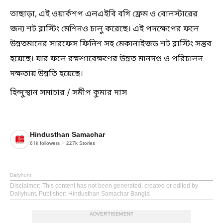
তাছাড়া, এই ওয়ার্কশপ এলএইবি বগি ফ্রেম ও বোলস্টারের
জন্য শট ব্লাস্টিং মেশিনও চালু করেছে। এই পদক্ষেপের ফলে
উন্নতমানের সারফেস ফিনিশ সহ মেকানাইজড শট ব্লাস্টিং সম্ভব
হয়েছে। যার ফলে রক্ষণাবেক্ষণের উন্নত মানদণ্ড ও পরিচালন
দক্ষতায় উন্নতি হয়েছে।
হিন্দুস্থান সমাচার / সমীপ কুমার দাস
Hindusthan Samachar
61k
followers
227k
Stories
Dailyhunt
Disclaimer
: This content has not been generated, created or edited by
Dailyhunt. Publisher: Hindusthan Samachar Bangla
ADVERTISEMENT