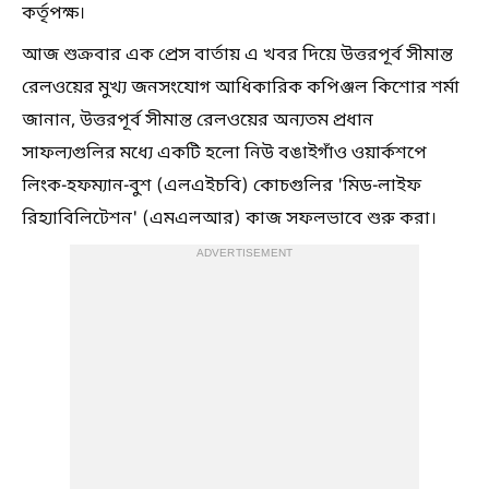
কর্তৃপক্ষ।
আজ শুক্রবার এক প্রেস বার্তায় এ খবর দিয়ে উত্তরপূর্ব সীমান্ত
রেলওয়ের মুখ্য জনসংযোগ আধিকারিক কপিঞ্জল কিশোর শর্মা
জানান, উত্তরপূর্ব সীমান্ত রেলওয়ের অন্যতম প্রধান
সাফল্যগুলির মধ্যে একটি হলো নিউ বঙাইগাঁও ওয়ার্কশপে
লিংক-হফম্যান-বুশ (এলএইচবি) কোচগুলির 'মিড-লাইফ
রিহ্যাবিলিটেশন' (এমএলআর) কাজ সফলভাবে শুরু করা।
ADVERTISEMENT