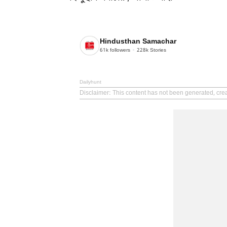
Hindusthan Samachar
61k
followers
228k
Stories
Dailyhunt
Disclaimer
: This content has not been generated, cr