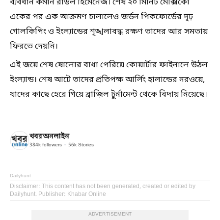
ব্যবধান কমান রাউল হিমেনেজ। শেষ ২০ মিনিট মেক্সিকো
একের পর এক আক্রমণ চালালেও জর্ডন পিকফোর্ডের দৃঢ়
গোলকিপিং ও ইংল্যান্ডের শৃঙ্খলাবদ্ধ রক্ষণ তাদের আর সমতায়
ফিরতে দেয়নি।
এই জয়ে শেষ ষোলোর বাধা পেরিয়ে কোয়ার্টার ফাইনালে উঠল
ইংল্যান্ড। শেষ আটে তাদের প্রতিপক্ষ আর্লিং হালান্ডের নরওয়ে,
যাদের কাছে হেরে গিয়ে ব্রাজ়িল টুর্নামেন্ট থেকে বিদায় নিয়েছে।
খবরঅনলাইন
384k
followers
56k
Stories
Dailyhunt
Disclaimer
: This content has not been generated, created or edited by
Dailyhunt. Publisher: Khabar Online
ADVERTISEMENT