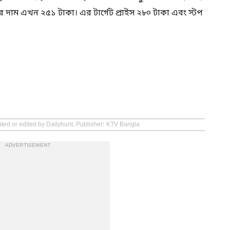
র দাম এখন ২৫১ টাকা। এর টার্গেট প্রাইস ২৮০ টাকা এবং স্টপ
ated or edited by Dailyhunt. Publisher: KTV Bangla
ADVERTISEMENT