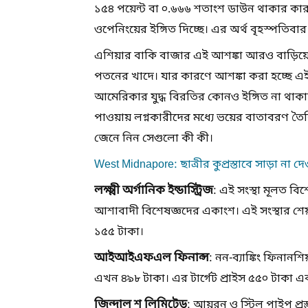
১৫৪ পয়েন্ট বা ০.৬৬৬ শতাংশ ডাউন থাকার কার
ওপেনিংয়ের ইঙ্গিত দিচ্ছে। এর অর্থ বৃহস্পতিবার 
এশিয়ার বাকি বাজার এই আশঙ্কা আরও বাড়িয়
পতনের খাদে। যার কারণে আশঙ্কা করা হচ্ছে এ
আমেরিকার যুদ্ধ বিরতির কোনও ইঙ্গিত না থাকা
পাওয়ায় লগ্নকারীদের মধ্যে ভয়ের বাতাবরণ তৈর
জেনে নিন সেগুলো কী কী।
West Midnapore: ছাত্রীর কুপ্রস্তাবে সাড়া না
লক্ষ্মী অর্গানিক ইন্ডাস্ট্রিজ
: এই সংস্থা মূলত বি
আশাবাদী বিশেষজ্ঞদের একাংশ। এই সংস্থার শেয়া
১৫৫ টাকা।
আইআইএফএল ফিনান্স
: নন-ব্যাঙ্কিং ফিনান
এখন ৪৯৮ টাকা। এর টার্গেট প্রাইস ৫৫০ টাকা এ
জিন্দাল শ লিমিটেড
: আয়রন ও স্টিল পাইপ প্রস্