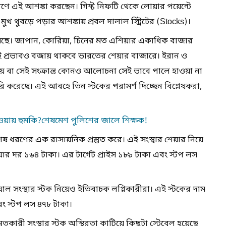
ণে এই আশঙ্কা করছেন। গিফ্ট নিফটি থেকে লোয়ার পয়েন্টে
মুখ থুবড়ে পড়ার আশঙ্কায় প্রবল দালাল স্ট্রিটের (Stocks)।
েছে। জাপান, কোরিয়া, চিনের মত এশিয়ার একাধিক বাজার
ই প্রভাবও বজায় থাকবে ভারতের শেয়ার বাজারে। ইরান ও
য় বা সেই সংক্রান্ত কোনও আলোচনা সেই ভাবে পালে হাওয়া না
ি করেছে। এই আবহে তিন স্টকের পরামর্শ দিচ্ছেন বিশ্লেষকরা,
 দেওয়ায় হুমকি?শেষমেশ পুলিশের জালে শিক্ষক!
শেষ ধরণের এক রাসায়নিক প্রস্তুত করে। এই সংস্থার শেয়ার নিয়ে
র দর ১৬৪ টাকা। এর টার্গেট প্রাইস ১৮৯ টাকা এবং স্টপ লস
শিয়াল সংস্থার স্টক নিয়েও ইতিবাচক লগ্নিকারীরা। এই স্টকের দাম
বং স্টপ লস ৪৭৮ টাকা।
তুতকারী সংস্থার স্টক অস্থিরতা কাটিয়ে কিছুটা স্টেবেল হয়েছে