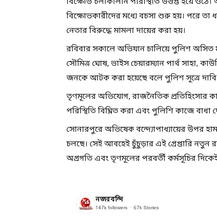
বিক্ষোভ চলাকালীন পরিস্থিতি উত্তপ্ত হয়ে ও
বিক্ষোভকারীদের মধ্যে বচসা শুরু হয়। পরে তা ধ
নেতার বিরুদ্ধে মামলা দায়ের করা হয়।
রবিবার সকালে অভিযান চালিয়ে পুলিশ অসিত মজুম
সৌমিত্র ঘোষ, ভাইস চেয়ারম্যান পার্থ সাহা, কাউন
জনকে আটক করা হয়েছে বলে পুলিশ সূত্রে দাবি
তৃণমূলের অভিযোগ, রাজনৈতিক প্রতিহিংসার কারণ
পরিস্থিতি বিঘ্নিত করা এবং পুলিশি কাজে বাধ
সোনারপুরে অভিষেক বন্দ্যোপাধ্যায়ের উপর হামলা
চলছে। সেই আবহেই চুঁচুড়ার এই গ্রেপ্তারি ন
অগ্রগতি এবং তৃণমূলের পরবর্তী কর্মসূচির দ
নজরবন্দি
147k
followers
67k
Stories