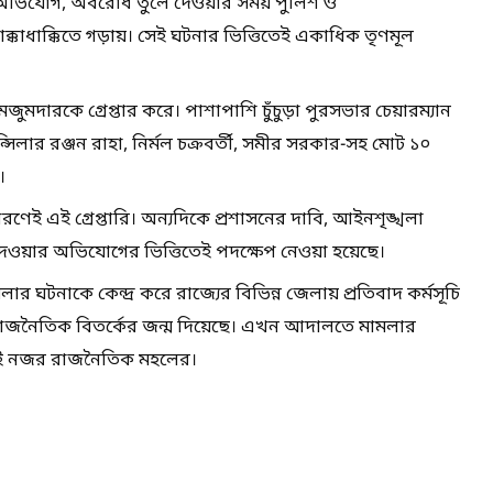
ঠে। অভিযোগ, অবরোধ তুলে দেওয়ার সময় পুলিশ ও
াক্কাধাক্কিতে গড়ায়। সেই ঘটনার ভিত্তিতেই একাধিক তৃণমূল
দারকে গ্রেপ্তার করে। পাশাপাশি চুঁচুড়া পুরসভার চেয়ারম্যান
্সিলার রঞ্জন রাহা, নির্মল চক্রবর্তী, সমীর সরকার-সহ মোট ১০
।
েই এই গ্রেপ্তারি। অন্যদিকে প্রশাসনের দাবি, আইনশৃঙ্খলা
া দেওয়ার অভিযোগের ভিত্তিতেই পদক্ষেপ নেওয়া হয়েছে।
র ঘটনাকে কেন্দ্র করে রাজ্যের বিভিন্ন জেলায় প্রতিবাদ কর্মসূচি
তুন রাজনৈতিক বিতর্কের জন্ম দিয়েছে। এখন আদালতে মামলার
িকেই নজর রাজনৈতিক মহলের।