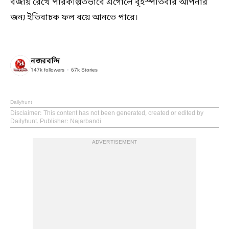
বজায় রেখে পরিকল্পিতভাবে এগোলে বৃহস্পতিবার আপনার
জন্য ইতিবাচক ফল বয়ে আনতে পারে।
নজরবন্দি
147k
followers
67k
Stories
Dailyhunt
Disclaimer
: This content has not been generated, created or edited by
Dailyhunt. Publisher: Najarbandi
ADVERTISEMENT