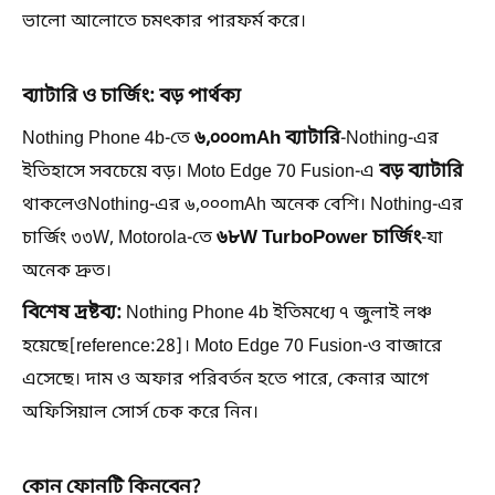
ভালো আলোতে চমৎকার পারফর্ম করে।
ব্যাটারি ও চার্জিং: বড় পার্থক্য
৬,০০০mAh ব্যাটারি
Nothing Phone 4b-তে
-Nothing-এর
বড় ব্যাটারি
ইতিহাসে সবচেয়ে বড়। Moto Edge 70 Fusion-এ
থাকলেওNothing-এর ৬,০০০mAh অনেক বেশি। Nothing-এর
৬৮W TurboPower চার্জিং
চার্জিং ৩৩W, Motorola-তে
-যা
অনেক দ্রুত।
বিশেষ দ্রষ্টব্য:
Nothing Phone 4b ইতিমধ্যে ৭ জুলাই লঞ্চ
হয়েছে[reference:28]। Moto Edge 70 Fusion-ও বাজারে
এসেছে। দাম ও অফার পরিবর্তন হতে পারে, কেনার আগে
অফিসিয়াল সোর্স চেক করে নিন।
কোন ফোনটি কিনবেন?