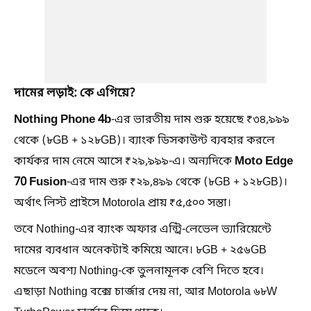
দামের লড়াই: কে এগিয়ে?
Nothing Phone 4b
-এর ভারতীয় দাম শুরু হয়েছে ₹৩৪,৯৯৯
থেকে (৮GB + ১২৮GB)। ব্যাংক ডিসকাউন্ট ব্যবহার করলে
Moto Edge
কার্যকর দাম নেমে আসে ₹২৯,৯৯৯-এ। অন্যদিকে
70 Fusion
-এর দাম শুরু ₹২৯,৪৯৯ থেকে (৮GB + ১২৮GB)।
অর্থাৎ লিস্ট প্রাইসে Motorola প্রায় ₹৫,৫০০ সস্তা।
তবে Nothing-এর ব্যাংক অফার এন্ট্রি-লেভেল ভ্যারিয়েন্টে
দামের ব্যবধান অনেকটাই কমিয়ে আনে। ৮GB + ২৫৬GB
মডেলে অবশ্য Nothing-কে তুলনামূলক বেশি দিতে হবে।
এছাড়া Nothing বক্সে চার্জার দেয় না, আর Motorola ৬৮W