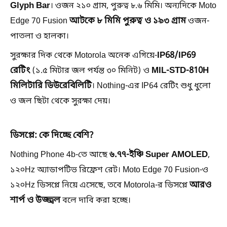
Glyph Bar
। ওজন ২১০ গ্রাম, পুরুত্ব ৮.৬ মিমি। অন্যদিকে Moto
আটকে ৮ মিমি পুরুত্ব ও ১৯৩ গ্রাম
Edge 70 Fusion
ওজন-
পাতলা ও হালকা।
IP68/IP69
সুরক্ষার দিক থেকে Motorola অনেক এগিয়ে-
রেটিং
MIL-STD-810H
(১.৫ মিটার জল পর্যন্ত ৩০ মিনিট) ও
মিলিটারি ডিউরেবিলিটি
। Nothing-এর IP64 রেটিং শুধু ধুলো
ও জল ছিটা থেকে সুরক্ষা দেয়।
ডিসপ্লে: কে দিচ্ছে বেশি?
৬.৭৭-ইঞ্চি Super AMOLED
Nothing Phone 4b-তে আছে
,
১২০Hz অ্যাডাপটিভ রিফ্রেশ রেট। Moto Edge 70 Fusion-ও
আরও
১২০Hz ডিসপ্লে নিয়ে এসেছে, তবে Motorola-র ডিসপ্লে
শার্প ও উজ্জ্বল
বলে দাবি করা হচ্ছে।