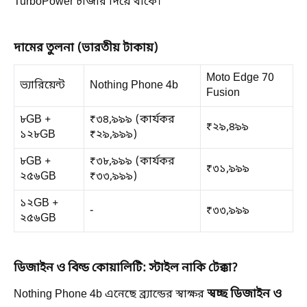
TurboPower চার্জার দিয়ে থাকে।
দামের তুলনা (ভারতীয় টাকায়)
Moto Edge 70
ভ্যারিয়েন্ট
Nothing Phone 4b
Fusion
৮GB +
₹৩৪,৯৯৯ (কার্যকর
₹২৯,৪৯৯
১২৮GB
₹২৯,৯৯৯)
৮GB +
₹৩৮,৯৯৯ (কার্যকর
₹৩১,৯৯৯
২৫৬GB
₹৩৩,৯৯৯)
১২GB +
-
₹৩৩,৯৯৯
২৫৬GB
ডিজাইন ও বিল্ড কোয়ালিটি: স্টাইল নাকি টেক্কা?
স্বচ্ছ ডিজাইন ও
Nothing Phone 4b এনেছে ব্র্যান্ডের স্বাক্ষর