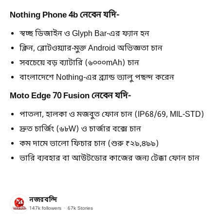
Nothing Phone 4b নেবেন যদি-
স্বচ্ছ ডিজাইন ও Glyph Bar-এর ফ্যান হন
ক্লিন, ব্লোটওয়্যার-মুক্ত Android অভিজ্ঞতা চান
সবচেয়ে বড় ব্যাটারি (৬০০০mAh) চান
বাংলাদেশে Nothing-এর ব্র্যান্ড ভ্যালু পছন্দ করেন
Moto Edge 70 Fusion নেবেন যদি-
পাতলা, হালকা ও মজবুত ফোন চান (IP68/69, MIL-STD)
দ্রুত চার্জিং (৬৮W) ও চার্জার বক্সে চান
কম দামে ভালো ফিচার চান (শুরু ₹২৯,৪৯৯)
ভারি ব্যবহার বা আউটডোর কাজের জন্য টেক্কা ফোন চান
নজরবন্দি
147k
followers
67k
Stories