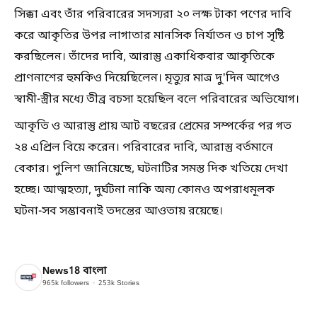
সিক্কা এবং তাঁর পরিবারের সদস্যরা ২০ লক্ষ টাকা পণের দাবি
করে আকৃতির উপর লাগাতার মানসিক নির্যাতন ও চাপ সৃষ্টি
করছিলেন। তাঁদের দাবি, আরাস্তু একাধিকবার আকৃতিকে
প্রাণনাশের হুমকিও দিয়েছিলেন। মৃত্যুর মাত্র দু'দিন আগেও
স্বামী-স্ত্রীর মধ্যে তীব্র বচসা হয়েছিল বলে পরিবারের অভিযোগ।
আকৃতি ও আরাস্তু প্রায় আট বছরের প্রেমের সম্পর্কের পর গত
২৪ এপ্রিল বিয়ে করেন। পরিবারের দাবি, আরাস্তু বর্তমানে
বেকার। পুলিশ জানিয়েছে, ঘটনাটির সমস্ত দিক খতিয়ে দেখা
হচ্ছে। আত্মহত্যা, দুর্ঘটনা নাকি অন্য কোনও অপরাধমূলক
ঘটনা-সব সম্ভাবনাই তদন্তের আওতায় রয়েছে।
News18 বাংলা
965k
followers
253k
Stories