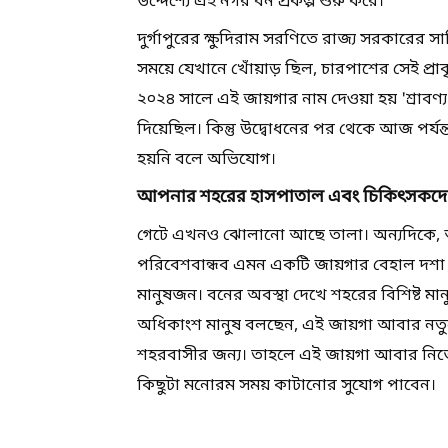
উদ্দেশ্যে এই নগর বন প্রকল্প শুরু করে।
দুর্গাপুরের ক্ষুদিরাম সরণিতে রাজ্য সরকারের 
সময়ে যেখানে খোঁয়াড় ছিল, চারপাশের সেই প্রাক
২০২৪ সালে এই জায়গার নাম দেওয়া হয় 'শ্রাবণ্
দিয়েছিল। কিন্তু উদ্বোধনের পর থেকে আজ পর্য
হয়নি বলে অভিযোগ।
আপনার শহরের হাসপাতাল এবং চিকিৎসকদের
গেটে এখনও ঝোলানো আছে তালা। অন্যদিকে, অব
পরিবেশবান্ধব এমন একটি জায়গার বেহাল দশা দ
মানুষজন। বনের অবস্থা দেখে শহরের বিশিষ্ট মান
অধিকাংশ মানুষ বলছেন, এই জায়গা আবার নতু
শহরবাসীর জন্য। তাহলে এই জায়গা আবার নিজের র
কিছুটা মনোরম সময় কাটানোর সুযোগ পাবেন।