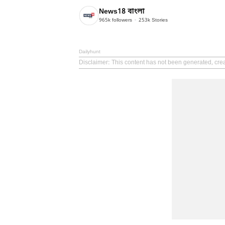
News18 বাংলা
965k
followers
253k
Stories
Dailyhunt
Disclaimer
: This content has not been generated, cre