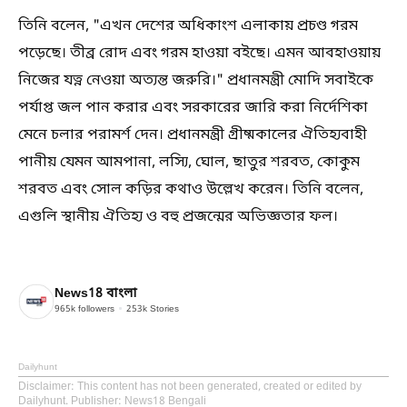
তিনি বলেন, "এখন দেশের অধিকাংশ এলাকায় প্রচণ্ড গরম
পড়েছে। তীব্র রোদ এবং গরম হাওয়া বইছে। এমন আবহাওয়ায়
নিজের যত্ন নেওয়া অত্যন্ত জরুরি।" প্রধানমন্ত্রী মোদি সবাইকে
পর্যাপ্ত জল পান করার এবং সরকারের জারি করা নির্দেশিকা
মেনে চলার পরামর্শ দেন। প্রধানমন্ত্রী গ্রীষ্মকালের ঐতিহ্যবাহী
পানীয় যেমন আমপানা, লস্যি, ঘোল, ছাতুর শরবত, কোকুম
শরবত এবং সোল কড়ির কথাও উল্লেখ করেন। তিনি বলেন,
এগুলি স্থানীয় ঐতিহ্য ও বহু প্রজন্মের অভিজ্ঞতার ফল।
News18 বাংলা
965k
followers
253k
Stories
Dailyhunt
Disclaimer
: This content has not been generated, created or edited by
Dailyhunt. Publisher: News18 Bengali