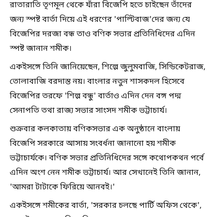
রাতারাতি তৃণমূল থেকে যাঁরা বিজেপি হতে চাইছেন তাঁদের
জন্য স্পষ্ট বার্তা দিয়ে এই ধরণের 'পাল্টিবাজ'দের জন্য যে
বিজেপির দরজা বন্ধ তাও বণিক সভার প্রতিনিধিদের এদিন
স্পষ্ট জানান শমীক।
একইসঙ্গে তিনি জানিয়েছেন, শিল্পে জুলুমবাজি, সিন্ডিকেটরাজ,
তোলাবাজি বরদাস্ত নয়। বাংলার নতুন শাসকদল হিসেবে
বিজেপির তরফে 'শিল্প বন্ধু' বার্তাও এদিন দেন বঙ্গ পদ্ম
সেনাপতি তথা রাজ্য সভার সাংসদ শমীক ভট্টাচার্য।
শুক্রবার কলকাতায় বণিকসভার এক অনুষ্ঠানে বাংলায়
বিজেপি সরকারে আসায় সংবর্ধনা জানানো হয় শমীক
ভট্টাচার্যকে। বণিক সভার প্রতিনিধিদের সঙ্গে কথোপকথন পর্বে
এদিন অংশ নেন শমীক ভট্টাচাৰ্য। আর সেখানেই তিনি জানান,
'আমরা টাটাকে ফিরিয়ে আনবই।'
একইসঙ্গে শমীকের বার্তা, 'সরকার চলছে পার্টি অফিস থেকে',