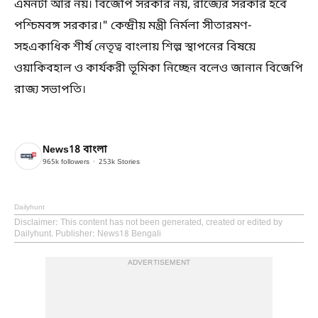
এমনটা আর নয়। বিজেপি সরকার নয়, রাজ্যের সরকার হবে
পশ্চিমবঙ্গ সরকার।" কেন্দ্রীয় মন্ত্রী নির্মলা সীতারমণ-
সহএকাধিক শীর্ষ নেতৃত্ব বাংলায় শিল্প স্থাপনের বিষয়ে
ওয়াকিবহাল ও কার্যকরী ভূমিকা নিচ্ছেন বলেও জানান বিজেপি
রাজ্য সভাপতি।
News18 বাংলা
965k
followers
253k
Stories
Dailyhunt
Disclaimer
: This content has not been generated, created or edited by
Dailyhunt. Publisher: News18 Bengali
ADVERTISEMENT