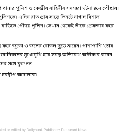
প থানার পুলিশ ও কেন্দ্রীয় বাহিনীর সদস্যরা ঘটনাস্থলে পৌঁছায়।
় পুলিশকে। এদিন রাত প্রায় সাড়ে তিনটে নাগাদ বিশাল
ির বাড়িতে পৌঁছয় পুলিশ। সেখান থেকেই তাঁকে গ্রেফতার করে
্য করে জুতো ও জলের বোতল ছুড়ে মারেন। পাশাপাশি 'চোর-
াংবাদিকদের মুখোমুখি হয়ে সমস্ত অভিযোগ অস্বীকার করেন
র সঙ্গে যুক্ত নন।
ে নবদ্বীপ আদালতে।
ated or edited by Dailyhunt. Publisher: Presscard News