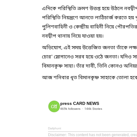
এদিকে পরিস্থিতি ক্রমশ উত্তপ্ত হয়ে উঠলে নবদ্বী
পরিস্থিতি নিয়ন্ত্রণে আনতে লাঠিচার্জ করতে হয
পুলিশবাহিনী ও কেন্দ্রীয় বাহিনী নিয়ে পৌরপত
নবদ্বীপ থানায় নিয়ে যাওয়া হয়।
অভিযোগ, এই সময় উত্তেজিত জনতা তাঁকে লক্ষ
চোর' স্লোগানেও সরব হয়ে ওঠে জনতা। যদিও স
বিমানকৃষ্ণ সাহা। তাঁর দাবী, তিনি কোনও অনিয়মে
আজ শনিবার ধৃত বিমানকৃষ্ণ সাহাকে তোলা হব
press CARD NEWS
469k
followers
144k
Stories
Dailyhunt
Disclaimer
: This content has not been generated, cre